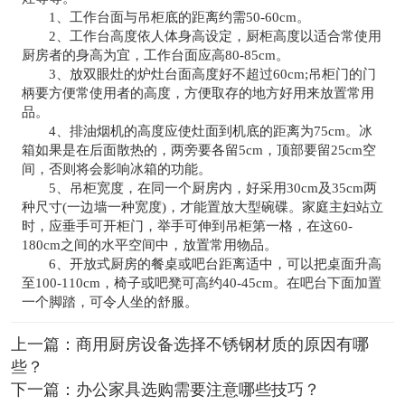
1、工作台面与吊柜底的距离约需50-60cm。
2、工作台高度依人体身高设定，厨柜高度以适合常使用
厨房者的身高为宜，工作台面应高80-85cm。
3、放双眼灶的炉灶台面高度好不超过60cm;吊柜门的门
柄要方便常使用者的高度，方便取存的地方好用来放置常用
品。
4、排油烟机的高度应使灶面到机底的距离为75cm。冰
箱如果是在后面散热的，两旁要各留5cm，顶部要留25cm空
间，否则将会影响冰箱的功能。
5、吊柜宽度，在同一个厨房内，好采用30cm及35cm两
种尺寸(一边墙一种宽度)，才能置放大型碗碟。家庭主妇站立
时，应垂手可开柜门，举手可伸到吊柜第一格，在这60-
180cm之间的水平空间中，放置常用物品。
6、开放式厨房的餐桌或吧台距离适中，可以把桌面升高
至100-110cm，椅子或吧凳可高约40-45cm。在吧台下面加置
一个脚踏，可令人坐的舒服。
上一篇：
商用厨房设备选择不锈钢材质的原因有哪
些？
下一篇：
办公家具选购需要注意哪些技巧？