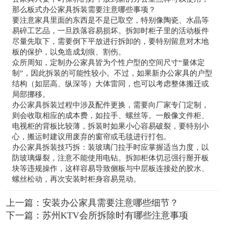
那么板式办公家具拆装需要注意哪些事项？
要注意家具里面的东西是不是已取空，特别像陶瓷、水晶等
易碎工艺品，一旦跌落容易损坏。拆卸时柜子里的活动板件
尽量先取下，需要倒下平放进行拆卸的，要特别留意对木地
板的保护，以免造成划痕、割伤。
众所周知，定制办公家具皆为个性户型的空间尺寸“量体定
制”，因此拆装的可能性较小。不过，如果新办公家具的户型
结构（如层高、纵深等）大体雷同，也可以考虑整体搬迁或
局部挪移。
办公家具拆装过程中涉及配件更换，需要向厂家专门定制，
则会收取相应的成本费，如拉手、螺丝等。一般像文件柜、
电视柜的背板比较薄，拆装时如果小心容易破裂，要特别小
心，搬运时建议用废弃的窗帘或毛毯进行打包。
办公家具拆装技巧拆：装玻璃门拉手时应掌握适当力度，以
防玻璃爆裂，注意不能使用电钻。拆卸柜体切忌强行掰开板
块等违规操作，这样容易导致侧板与中层板连接处的胶水、
螺丝松动，再次安装时柜身容易晃动。
上一篇：
安装办公家具需要注意哪些细节？
下一篇：
苏州KTV会所拆除时有哪些注意事项