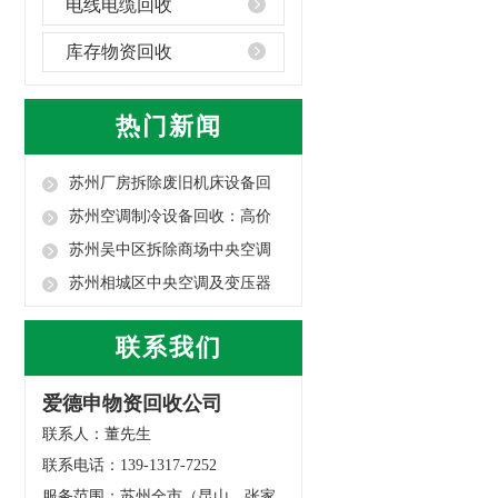
电线电缆回收
库存物资回收
热门新闻
苏州厂房拆除废旧机床设备回
收：高价合规·...
苏州空调制冷设备回收：高价
上门・安全拆除...
苏州吴中区拆除商场中央空调
冷水机回收指南
苏州相城区中央空调及变压器
回收指南
联系我们
爱德申物资回收公司
联系人：董先生
联系电话：139-1317-7252
服务范围：苏州全市（昆山、张家